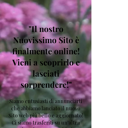
"Il nostro
Nuovissimo Sito è
finalmente online!
Vieni a scoprirlo e
lasciati
sorprendere!"
Siamo entusiasti di annunciarti
che abbiamo lanciato il nuovo
Sito web più bello e aggiornato!
Ci siamo trasferiti su un'altra