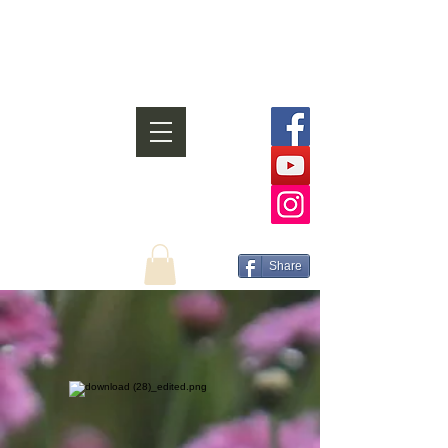
Francesca Marchi Scuola di Yoga
tradizione satyanandayoga
Share