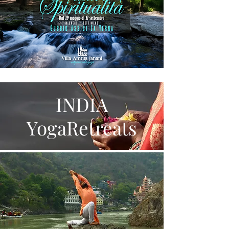
INDIA
YogaRetreats