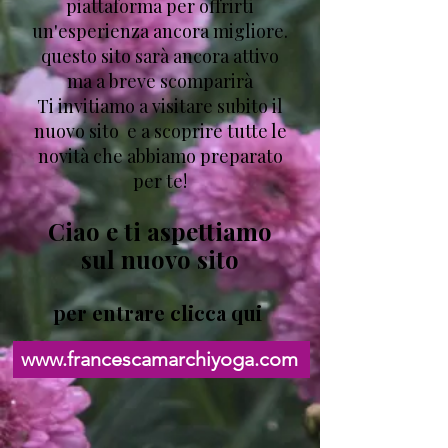
piattaforma per offrirti
un'esperienza ancora migliore.
questo sito sarà ancora attivo
ma a breve scomparirà
Ti invitiamo a visitare subito il
nuovo sito e a scoprire tutte le
novità che abbiamo preparato
per te!
​Ciao e ti aspettiamo
sul nuovo sito
per entrare clicca qui
www.francescamarchiyoga.com