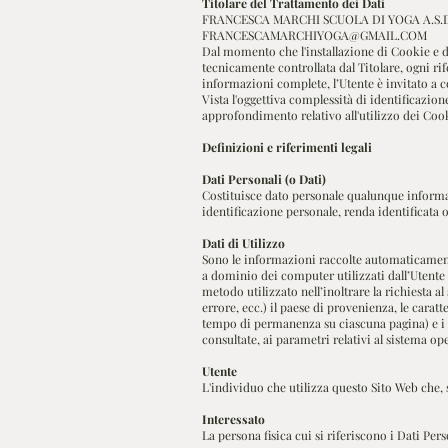
Titolare del Trattamento dei Dati
FRANCESCA MARCHI SCUOLA DI YOGA A.S.D. A.P
FRANCESCAMARCHIYOGA@GMAIL.COM
Dal momento che l'installazione di Cookie e di 
tecnicamente controllata dal Titolare, ogni ri
informazioni complete, l’Utente è invitato a c
Vista l'oggettiva complessità di identificazion
approfondimento relativo all'utilizzo dei Cook
Definizioni e riferimenti legali
Dati Personali (o Dati)
Costituisce dato personale qualunque informa
identificazione personale, renda identificata o
Dati di Utilizzo
Sono le informazioni raccolte automaticamente 
a dominio dei computer utilizzati dall’Utente c
metodo utilizzato nell’inoltrare la richiesta al
errore, ecc.) il paese di provenienza, le caratt
tempo di permanenza su ciascuna pagina) e i det
consultate, ai parametri relativi al sistema op
Utente
L'individuo che utilizza questo Sito Web che, 
Interessato
La persona fisica cui si riferiscono i Dati Pers