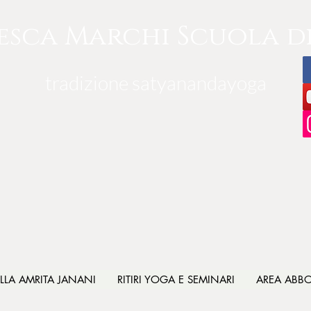
esca Marchi Scuola d
tradizione satyanandayoga
ILLA AMRITA JANANI
RITIRI YOGA E SEMINARI
AREA ABB