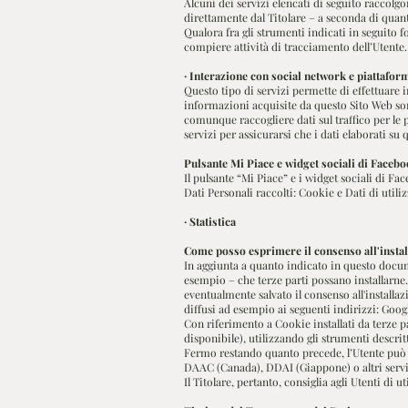
Alcuni dei servizi elencati di seguito raccolg
direttamente dal Titolare – a seconda di quanto
Qualora fra gli strumenti indicati in seguito f
compiere attività di tracciamento dell’Utente. 
· Interazione con social network e piattafor
Questo tipo di servizi permette di effettuare 
informazioni acquisite da questo Sito Web son
comunque raccogliere dati sul traffico per le p
servizi per assicurarsi che i dati elaborati su 
Pulsante Mi Piace e widget sociali di Facebo
Il pulsante “Mi Piace” e i widget sociali di F
Dati Personali raccolti: Cookie e Dati di utili
· Statistica
Come posso esprimere il consenso all'instal
In aggiunta a quanto indicato in questo docum
esempio – che terze parti possano installarne. 
eventualmente salvato il consenso all'install
diffusi ad esempio ai seguenti indirizzi: Goog
Con riferimento a Cookie installati da terze pa
disponibile), utilizzando gli strumenti descrit
Fermo restando quanto precede, l’Utente può a
DAAC (Canada), DDAI (Giappone) o altri servizi
Il Titolare, pertanto, consiglia agli Utenti di 