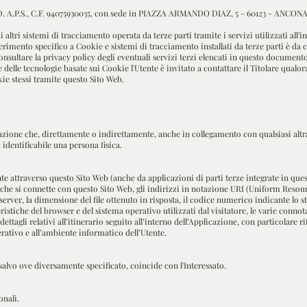
.S., C.F. 94075930035, con sede in PIAZZA ARMANDO DIAZ, 5 - 60123 - ANCONA (AN
altri sistemi di tracciamento operata da terze parti tramite i servizi utilizzati all
ferimento specifico a Cookie e sistemi di tracciamento installati da terze parti è da 
onsultare la privacy policy degli eventuali servizi terzi elencati in questo documento
e delle tecnologie basate sui Cookie l'Utente è invitato a contattare il Titolare qual
ie stessi tramite questo Sito Web.
zione che, direttamente o indirettamente, anche in collegamento con qualsiasi al
 identificabile una persona fisica.
attraverso questo Sito Web (anche da applicazioni di parti terze integrate in questo
he si connette con questo Sito Web, gli indirizzi in notazione URI (Uniform Resource I
 server, la dimensione del file ottenuto in risposta, il codice numerico indicante lo st
eristiche del browser e del sistema operativo utilizzati dal visitatore, le varie conno
tagli relativi all’itinerario seguito all’interno dell’Applicazione, con particolare r
erativo e all’ambiente informatico dell’Utente.
salvo ove diversamente specificato, coincide con l'Interessato.
onali.