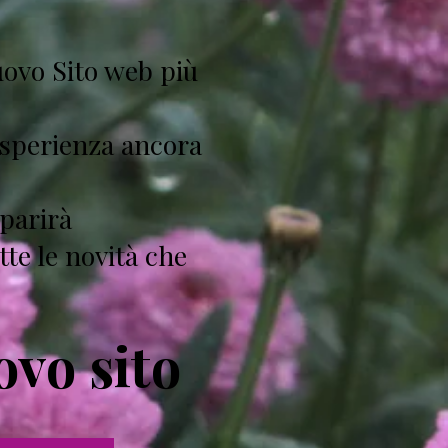
uovo Sito web più
'esperienza ancora
parirà
tte le novità che
ovo sito