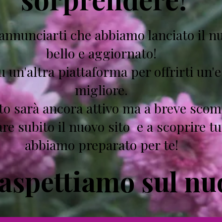
 annunciarti che abbiamo lanciato il n
bello e aggiornato!
su un'altra piattaforma per offrirti un
migliore.
to sarà ancora attivo ma a breve scom
are subito il nuovo sito e a scoprire tu
abbiamo preparato per te!
i aspettiamo sul nu