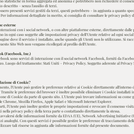
ono statistiche in forma aggregata ed anonima e potrebbero non richiedere il consens
 descritto – senza l'ausilio di terzi.
ossero presenti servizi gestiti da terzi, questi potrebbero – in aggiunta a quanto spec
Per informazioni dettagliate in merito, si consiglia di consultare le privacy policy de
me esterne
interazioni con i social network, o con altre piattaforme esterne, direttamente dalle 
o in ogni caso soggette alle impostazioni privacy dell’Utente relative ad ogni socia
agine dove il servizio è installato, anche quando gli Utenti non lo utilizzano. Si ra
questo Sito Web non vengano ricollegati al profilo dell'Utente.
ok (Facebook, Inc.)
acebook sono servizi di interazione con il social network Facebook, forniti da Facebo
zzo. Luogo del trattamento: Stati Uniti – Privacy Policy. Soggetto aderente al Privacy 
lazione di Cookie?
ento, l'Utente può gestire le preferenze relative ai Cookie direttamente all'interno
Tramite le preferenze del browser è inoltre possibile eliminare i Cookie installati i
azione di Cookie da parte di questo sito. L'Utente può trovare informazioni su come 
le Chrome, Mozilla Firefox, Apple Safari e Microsoft Internet Explorer.
rti, l'Utente può inoltre gestire le proprie impostazioni e revocare il consenso visita
ti nella privacy policy della terza parte o contattando direttamente la stessa.
vvalersi delle informazioni fornite da EDAA (UE), Network Advertising Initiative (U
 analoghi. Con questi servizi è possibile gestire le preferenze di tracciamento dell
utilizzare tali risorse in aggiunta alle informazioni fornite dal presente documento.