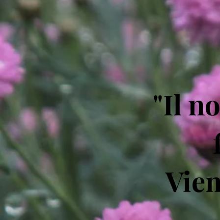
"Il n
Vien