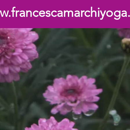
per entrare clicca qui
w.francescamarchiyoga