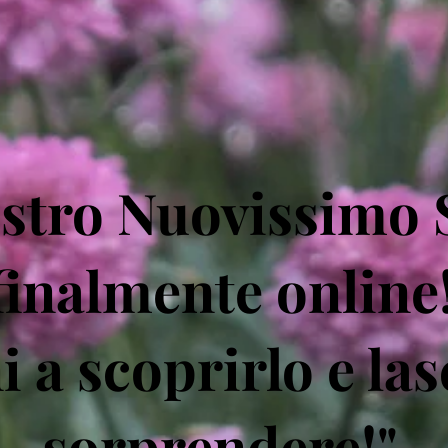
ostro Nuovissimo 
finalmente online
i a scoprirlo e las
sorprendere!"