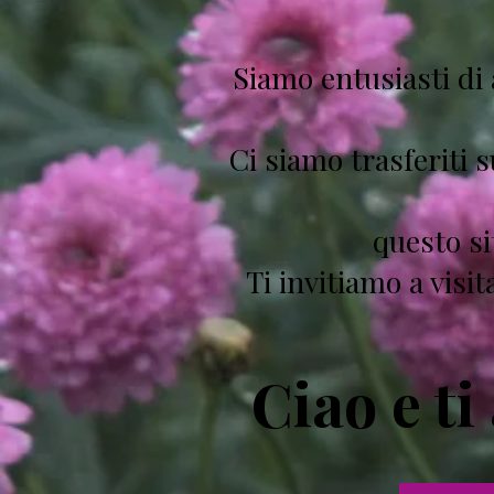
Siamo entusiasti di
Ci siamo trasferiti 
questo si
Ti invitiamo a visit
​Ciao e t