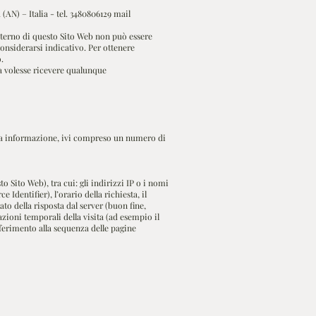
) – Italia - tel. 3480806129 mail
'interno di questo Sito Web non può essere
considerarsi indicativo. Per ottenere
.
ora volesse ricevere qualunque
tra informazione, ivi compreso un numero di
 Sito Web), tra cui: gli indirizzi IP o i nomi
dentifier), l’orario della richiesta, il
ato della risposta dal server (buon fine,
tazioni temporali della visita (ad esempio il
iferimento alla sequenza delle pagine