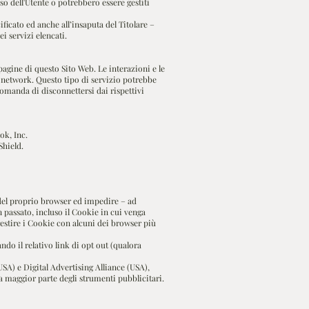
o dell'Utente o potrebbero essere gestiti
ificato ed anche all’insaputa del Titolare –
i servizi elencati.
pagine di questo Sito Web. Le interazioni e le
l network. Questo tipo di servizio potrebbe
ccomanda di disconnettersi dai rispettivi
ok, Inc.
Shield.
 del proprio browser ed impedire – ad
n passato, incluso il Cookie in cui venga
gestire i Cookie con alcuni dei browser più
ndo il relativo link di opt out (qualora
SA) e Digital Advertising Alliance (USA),
a maggior parte degli strumenti pubblicitari.