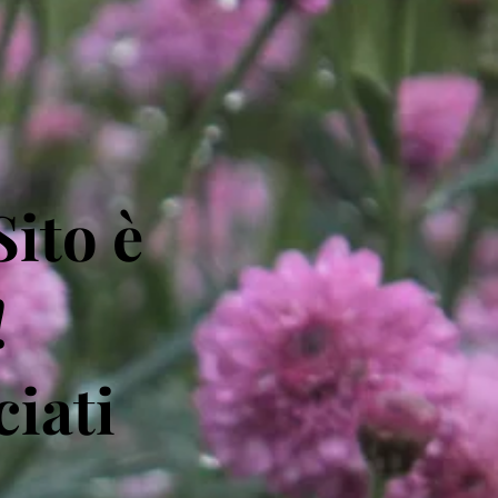
Sito è
!
ciati