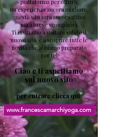
piattaforma per offrirti
un'esperienza ancora migliore.
questo sito sarà ancora attivo
ma a breve scomparirà
Ti invitiamo a visitare subito il
nuovo sito e a scoprire tutte le
novità che abbiamo preparato
per te!
​Ciao e ti aspettiamo
sul nuovo sito
per entrare clicca qui
www.francescamarchiyoga.com