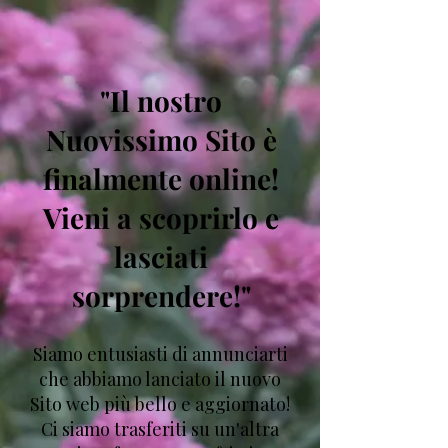
"Il nostro
Nuovissimo Sito è
finalmente online!
Vieni a scoprirlo e
lasciati
sorprendere!"
Siamo entusiasti di annunciarti
che abbiamo lanciato il nuovo
Sito web più bello e aggiornato!
Ci siamo trasferiti su un'altra