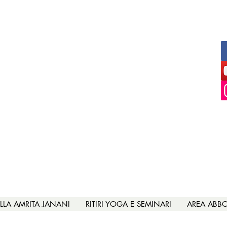
esca Marchi Scuola d
tradizione satyanandayoga
ILLA AMRITA JANANI
RITIRI YOGA E SEMINARI
AREA ABB