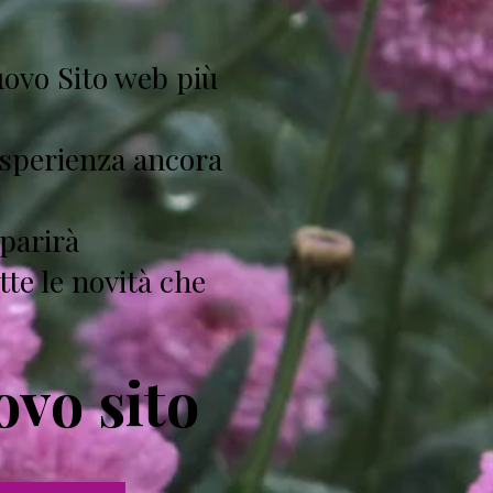
uovo Sito web più
'esperienza ancora
parirà
tte le novità che
ovo sito