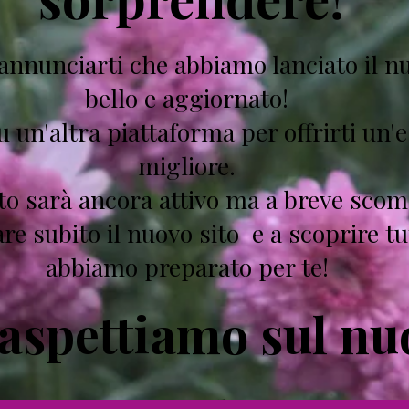
 annunciarti che abbiamo lanciato il n
bello e aggiornato!
su un'altra piattaforma per offrirti un
migliore.
to sarà ancora attivo ma a breve scom
are subito il nuovo sito e a scoprire tu
abbiamo preparato per te!
i aspettiamo sul nu