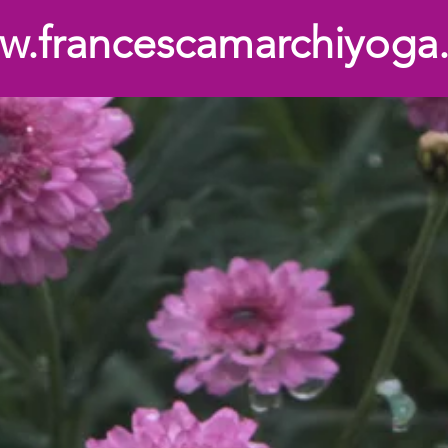
per entrare clicca qui
w.francescamarchiyoga