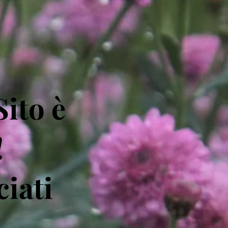
Sito è
!
ciati