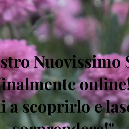
ostro Nuovissimo 
finalmente online
i a scoprirlo e las
sorprendere!"