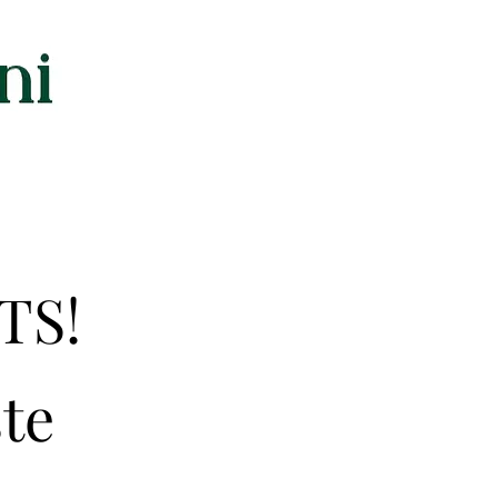
TS!
ste