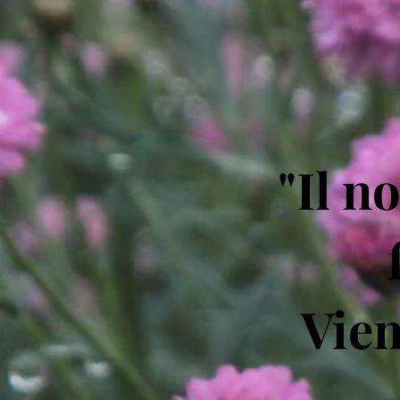
"Il n
Vien