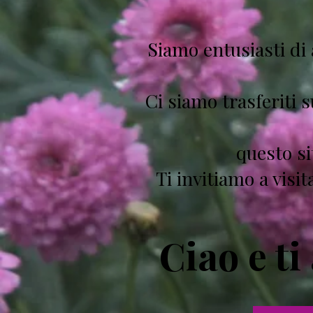
Siamo entusiasti di
Ci siamo trasferiti 
questo si
Ti invitiamo a visit
​Ciao e t